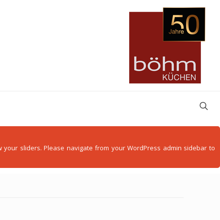
how your sliders. Please navigate from your WordPress admin sidebar to