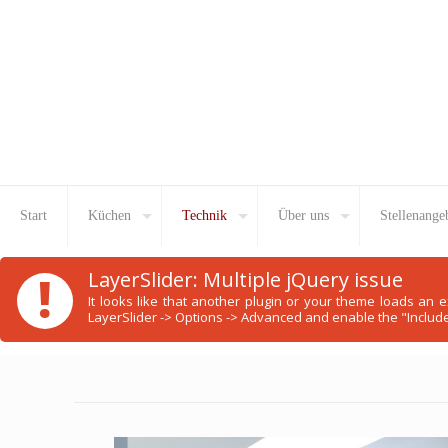
Start
Küchen
Technik
Über uns
Stellenange
!
LayerSlider: Multiple jQuery issue
It looks like that another plugin or your theme loads an
LayerSlider -> Options -> Advanced and enable the "Include 