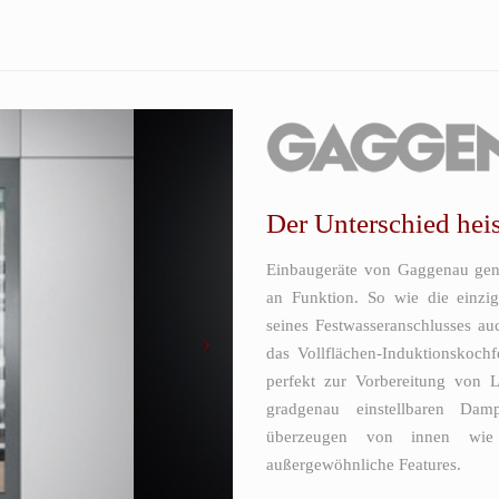
Der Unterschied hei
Einbaugeräte von Gaggenau gen
an Funktion. So wie die einzi
seines Festwasseranschlusses au
das Vollflächen-Induktionskoch
perfekt zur Vorbereitung von 
gradgenau einstellbaren Dam
überzeugen von innen wie 
außergewöhnliche Features.