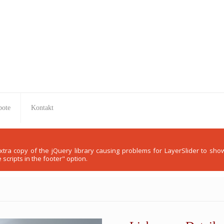
bote
Kontakt
 extra copy of the jQuery library causing problems for LayerSlider to s
scripts in the footer" option.